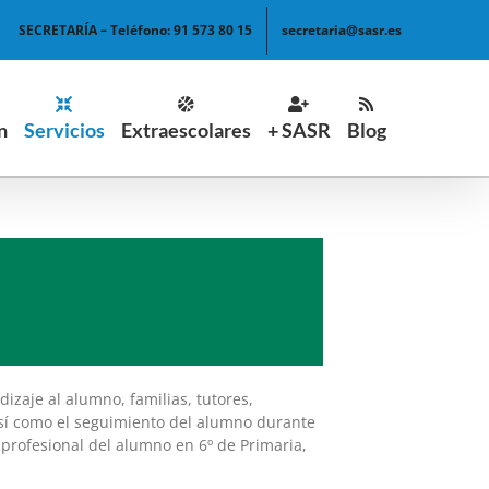
SECRETARÍA – Teléfono: 91 573 80 15
secretaria@sasr.es
n
Servicios
Extraescolares
+ SASR
Blog
zaje al alumno, familias, tutores,
 así como el seguimiento del alumno durante
y profesional del alumno en 6º de Primaria,