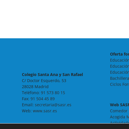
Oferta fo
Educación
Educación
Educación
Colegio Santa Ana y San Rafael
Bachiller
C/ Doctor Esquerdo, 53
Ciclos Fo
28028 Madrid
Teléfono:
91 573 80 15
Fax:
91 504 45 89
Email:
secretaria@sasr.es
Web SAS
Web:
www.sasr.es
Comedor
Acogida M
Actividad
Noticias