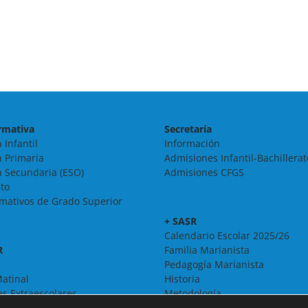
rmativa
Secretaría
 Infantil
Información
 Primaria
Admisiones Infantil-Bachillerat
 Secundaria (ESO)
Admisiones CFGS
ato
rmativos de Grado Superior
+ SASR
Calendario Escolar 2025/26
R
Familia Marianista
Pedagogía Marianista
atinal
Historia
es Extraescolares
Metodología
Organigrama