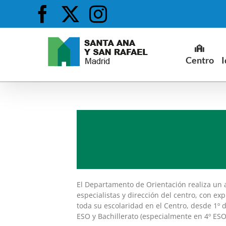
Saltar
Facebook
X
Instagram
al
contenido
Centro
I
El Departamento de Orientación realiza un 
especialistas y dirección del centro, con e
toda su escolaridad en el Centro, desde 1º d
ESO y Bachillerato (especialmente en 4º ESO 