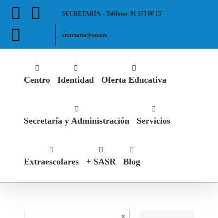
Saltar
Facebook
X
SECRETARÍA – Teléfono: 91 573 80 15
al
contenido
Instagram
secretaria@sasr.es
Centro
Identidad
Oferta Educativa
Secretaría y Administración
Servicios
Extraescolares
+ SASR
Blog
×