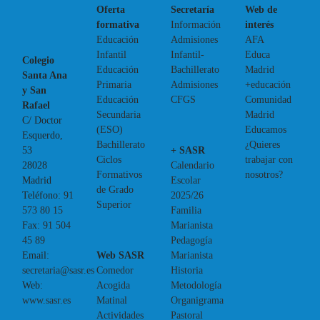
Oferta
Secretaría
Web de
formativa
Información
interés
Educación
Admisiones
AFA
Infantil
Infantil-
Educa
Colegio
Educación
Bachillerato
Madrid
Santa Ana
Primaria
Admisiones
+educación
y San
Educación
CFGS
Comunidad
Rafael
Secundaria
Madrid
C/ Doctor
(ESO)
Educamos
Esquerdo,
Bachillerato
¿Quieres
+ SASR
53
Ciclos
trabajar con
Calendario
28028
Formativos
nosotros?
Escolar
Madrid
de Grado
2025/26
Teléfono:
91
Superior
Familia
573 80 15
Marianista
Fax:
91 504
Pedagogía
45 89
Web SASR
Marianista
Email:
Comedor
Historia
secretaria@sasr.es
Acogida
Metodología
Web:
Matinal
Organigrama
www.sasr.es
Actividades
Pastoral