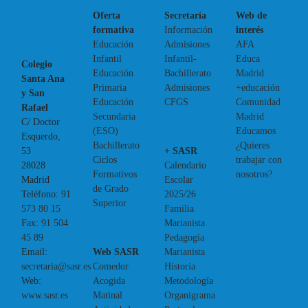
Oferta
Secretaría
Web de
formativa
Información
interés
Educación
Admisiones
AFA
Infantil
Infantil-
Educa
Colegio
Educación
Bachillerato
Madrid
Santa Ana
Primaria
Admisiones
+educación
y San
Educación
CFGS
Comunidad
Rafael
Secundaria
Madrid
C/ Doctor
(ESO)
Educamos
Esquerdo,
Bachillerato
¿Quieres
+ SASR
53
Ciclos
trabajar con
Calendario
28028
Formativos
nosotros?
Escolar
Madrid
de Grado
2025/26
Teléfono:
91
Superior
Familia
573 80 15
Marianista
Fax:
91 504
Pedagogía
45 89
Web SASR
Marianista
Email:
Comedor
Historia
secretaria@sasr.es
Acogida
Metodología
Web:
Matinal
Organigrama
www.sasr.es