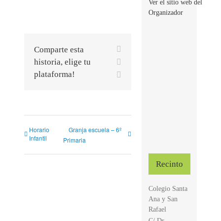
Ver el sitio web del
Organizador
Facebook
Comparte esta
X
historia, elige tu
plataforma!
Correo
electrónico
Horario
Granja escuela – 6º
Infantil
Primaria
Recinto
Colegio Santa
Ana y San
Rafael
C/ Dr.