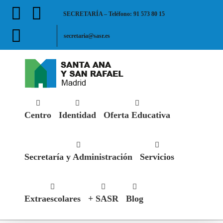
Saltar
Facebook
X
SECRETARÍA – Teléfono: 91 573 80 15
al
contenido
Instagram
secretaria@sasr.es
Centro
Identidad
Oferta Educativa
Secretaría y Administración
Servicios
Extraescolares
+ SASR
Blog