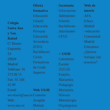
Oferta
Secretaría
Web de
formativa
Información
interés
Educación
Admisiones
AFA
Infantil
Infantil-
Educa
Colegio
Educación
Bachillerato
Madrid
Santa Ana
Primaria
Admisiones
+educación
y San
Educación
CFGS
Comunidad
Rafael
Secundaria
Madrid
C/ Doctor
(ESO)
Educamos
Esquerdo,
Bachillerato
¿Quieres
+ SASR
53
Ciclos
trabajar con
Calendario
28028
Formativos
nosotros?
Escolar
Madrid
de Grado
2025/26
Teléfono:
91
Superior
Familia
573 80 15
Marianista
Fax:
91 504
Pedagogía
45 89
Web SASR
Marianista
Email:
Comedor
Historia
secretaria@sasr.es
Acogida
Metodología
Web:
Matinal
Organigrama
www.sasr.es