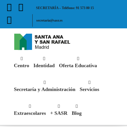
Saltar
Facebook
X
SECRETARÍA – Teléfono: 91 573 80 15
al
contenido
Instagram
secretaria@sasr.es
Centro
Identidad
Oferta Educativa
Secretaría y Administración
Servicios
Extraescolares
+ SASR
Blog