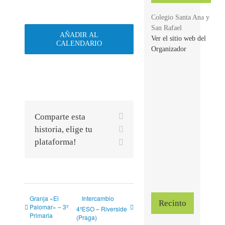
Colegio Santa Ana y
San Rafael
AÑADIR AL
Ver el sitio web del
CALENDARIO
Organizador
Facebook
Comparte esta
X
historia, elige tu
plataforma!
Correo
electrónico
Granja «El
Intercambio
Recinto
Palomar» – 3º
4ºESO – Riverside
Primaria
(Praga)