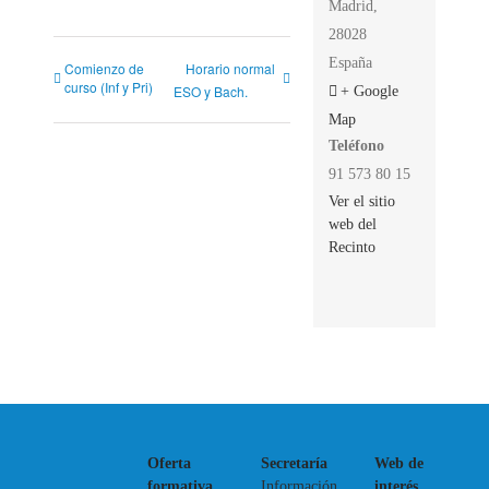
Madrid
,
28028
España
Comienzo de
Horario normal
curso (Inf y Pri)
ESO y Bach.
+ Google
Map
Teléfono
91 573 80 15
Ver el sitio
web del
Recinto
Oferta
Secretaría
Web de
formativa
Información
interés