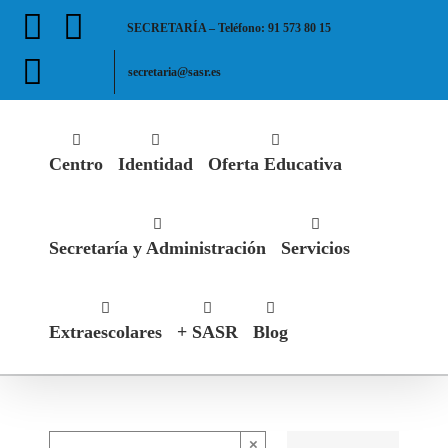
Saltar
Facebook
X
SECRETARÍA – Teléfono: 91 573 80 15
al
contenido
Instagram
secretaria@sasr.es
Centro
Identidad
Oferta Educativa
Secretaría y Administración
Servicios
Extraescolares
+ SASR
Blog
×