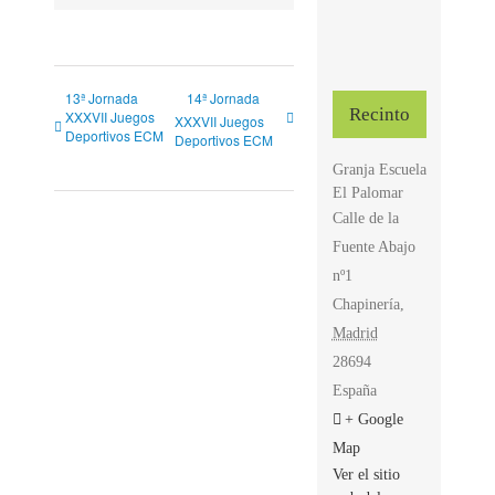
13ª Jornada
14ª Jornada
Recinto
XXXVII Juegos
XXXVII Juegos
Deportivos ECM
Deportivos ECM
Granja Escuela
El Palomar
Calle de la
Fuente Abajo
nº1
Chapinería
,
Madrid
28694
España
+ Google
Map
Ver el sitio