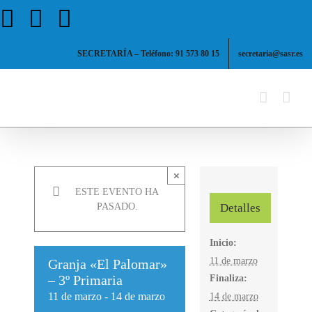
Saltar
Facebook
X
Instagram
al
contenido
SECRETARÍA – Teléfono: 91 573 80 15
secretaria@sasr.es
×
ESTE EVENTO HA
Detalles
PASADO.
Inicio:
11 de marzo
Granja «El Palomar»
– 3º Primaria
Finaliza:
11 de marzo
-
14 de marzo
14 de marzo