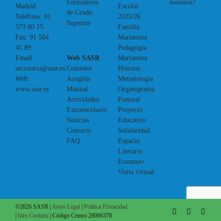
Formativos
nosotros?
Escolar
Madrid
de Grado
2025/26
Teléfono:
91
Superior
Familia
573 80 15
Marianista
Fax:
91 504
Pedagogía
45 89
Web SASR
Marianista
Email:
Comedor
Historia
secretaria@sasr.es
Acogida
Metodología
Web:
Matinal
Organigrama
www.sasr.es
Actividades
Pastoral
Extraescolares
Proyecto
Noticias
Educativo
Contacto
Solidaridad
FAQ
Espacio
Literario
Erasmus+
Visita virtual
©
2026 SASR |
Aviso Legal
|
Política Privacidad
Facebook
X
Inst
|
Info Cookies
| Código Centro 28006378