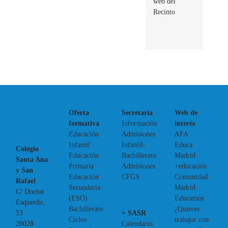
web del
Recinto
Oferta
Secretaría
Web de
formativa
Información
interés
Educación
Admisiones
AFA
Infantil
Infantil-
Educa
Colegio
Educación
Bachillerato
Madrid
Santa Ana
Primaria
Admisiones
+educación
y San
Educación
CFGS
Comunidad
Rafael
Secundaria
Madrid
C/ Doctor
(ESO)
Educamos
Esquerdo,
Bachillerato
¿Quieres
+ SASR
53
Ciclos
trabajar con
Calendario
28028