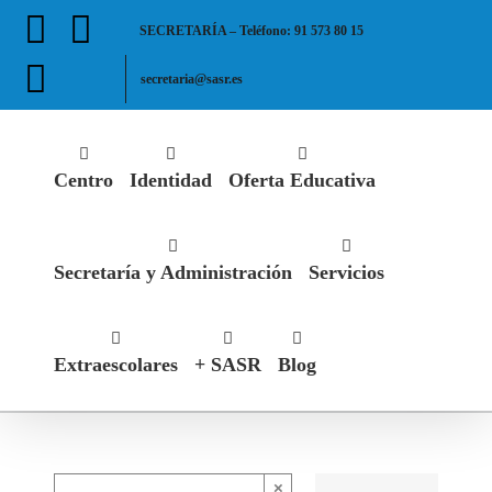
Saltar
Facebook
X
SECRETARÍA – Teléfono: 91 573 80 15
al
contenido
Instagram
secretaria@sasr.es
Centro
Identidad
Oferta Educativa
Secretaría y Administración
Servicios
Extraescolares
+ SASR
Blog
×