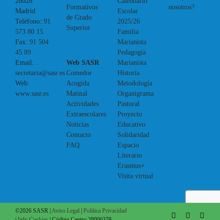
Calendario
28028
Formativos
nosotros?
Escolar
Madrid
de Grado
2025/26
Teléfono:
91
Superior
Familia
573 80 15
Marianista
Fax:
91 504
Pedagogía
45 89
Web SASR
Marianista
Email:
Comedor
Historia
secretaria@sasr.es
Acogida
Metodología
Web:
Matinal
Organigrama
www.sasr.es
Actividades
Pastoral
Extraescolares
Proyecto
Noticias
Educativo
Contacto
Solidaridad
FAQ
Espacio
Literario
Erasmus+
Visita virtual
©
2026 SASR |
Aviso Legal
|
Política Privacidad
Facebook
X
Inst
|
Info Cookies
| Código Centro 28006378