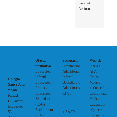
web del
Recinto
Oferta
Secretaría
Web de
formativa
Información
interés
Educación
Admisiones
AFA
Infantil
Infantil-
Educa
Colegio
Educación
Bachillerato
Madrid
Santa Ana
Primaria
Admisiones
+educación
y San
Educación
CFGS
Comunidad
Rafael
Secundaria
Madrid
C/ Doctor
(ESO)
Educamos
Esquerdo,
Bachillerato
¿Quieres
+ SASR
53
Ciclos
trabajar con