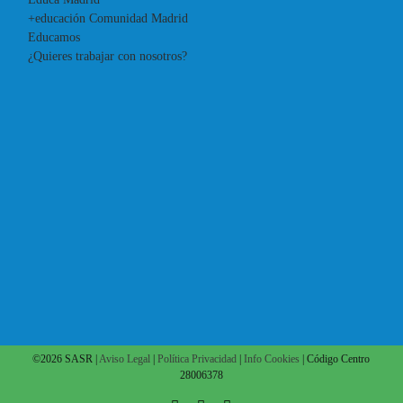
+educación Comunidad Madrid
Educamos
¿Quieres trabajar con nosotros?
©
2026 SASR |
Aviso Legal
|
Política Privacidad
|
Info Cookies
| Código Centro
28006378