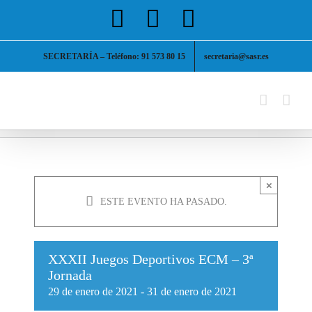
Saltar
Facebook
X
Instagram
al
contenido
SECRETARÍA – Teléfono: 91 573 80 15
secretaria@sasr.es
×
ESTE EVENTO HA PASADO.
XXXII Juegos Deportivos ECM – 3ª
Jornada
29 de enero de 2021
-
31 de enero de 2021