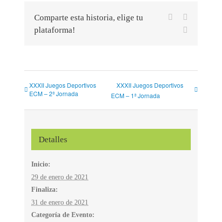
Facebook
X
Comparte esta historia, elige tu
plataforma!
Correo
electrónico
XXXII Juegos Deportivos
XXXII Juegos Deportivos
ECM – 2ª Jornada
ECM – 1ª Jornada
Detalles
Inicio:
29 de enero de 2021
Finaliza:
31 de enero de 2021
Categoría de Evento: