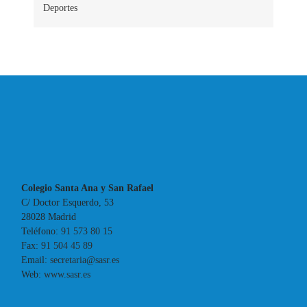
Deportes
Colegio Santa Ana y San Rafael
C/ Doctor Esquerdo, 53
28028 Madrid
Teléfono:
91 573 80 15
Fax:
91 504 45 89
Email:
secretaria@sasr.es
Web:
www.sasr.es