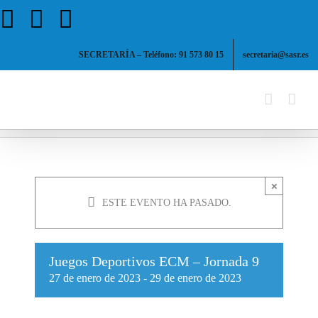
Saltar
Facebook
X
Instagram
al
contenido
SECRETARÍA – Teléfono: 91 573 80 15
secretaria@sasr.es
×
ESTE EVENTO HA PASADO.
Juegos Deportivos ECM – Jornada 9
27 de enero de 2023
-
29 de enero de 2023