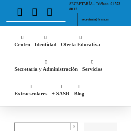
Saltar
SECRETARÍA – Teléfono: 91 573
Facebook
X
Instagram
al
80 15
contenido
secretaria@sasr.es
Centro
Identidad
Oferta Educativa
Secretaría y Administración
Servicios
Extraescolares
+ SASR
Blog
×