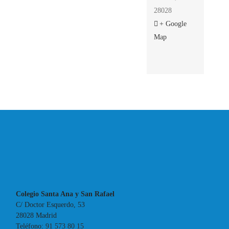
28028
+ Google
Map
Colegio Santa Ana y San Rafael
C/ Doctor Esquerdo, 53
28028 Madrid
Teléfono:
91 573 80 15