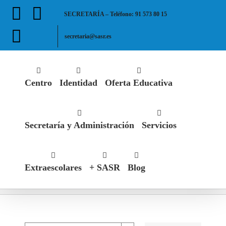
Saltar
Facebook
X
SECRETARÍA – Teléfono: 91 573 80 15
al
contenido
Instagram
secretaria@sasr.es
Centro
Identidad
Oferta Educativa
Secretaría y Administración
Servicios
Extraescolares
+ SASR
Blog