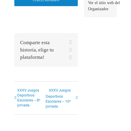
Ver el sitio web del
Organizador
Facebook
Comparte esta
X
historia, elige tu
plataforma!
Correo
electrónico
XXXV Juegos
XXXV Juegos
Deportivos
Deportivos
Escolares – 8ª
Escolares – 10ª
jornada
jornada