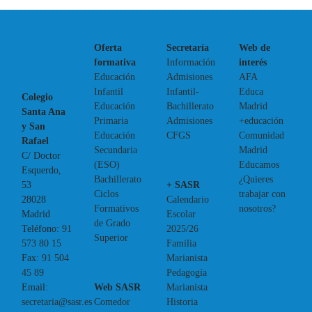
Oferta
Secretaría
Web de
formativa
Información
interés
Educación
Admisiones
AFA
Infantil
Infantil-
Educa
Colegio
Educación
Bachillerato
Madrid
Santa Ana
Primaria
Admisiones
+educación
y San
Educación
CFGS
Comunidad
Rafael
Secundaria
Madrid
C/ Doctor
(ESO)
Educamos
Esquerdo,
Bachillerato
¿Quieres
+ SASR
53
Ciclos
trabajar con
Calendario
28028
Formativos
nosotros?
Escolar
Madrid
de Grado
2025/26
Teléfono:
91
Superior
Familia
573 80 15
Marianista
Fax:
91 504
Pedagogía
45 89
Web SASR
Marianista
Email:
Comedor
Historia
secretaria@sasr.es