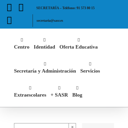
Saltar
Facebook
X
SECRETARÍA – Teléfono: 91 573 80 15
al
contenido
Instagram
secretaria@sasr.es
Centro
Identidad
Oferta Educativa
Secretaría y Administración
Servicios
Extraescolares
+ SASR
Blog
×