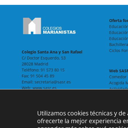
Oferta fo
Educación
Educación
Educación
Bachiller
Ciclos Fo
Colegio Santa Ana y San Rafael
C/ Doctor Esquerdo, 53
28028 Madrid
Teléfono:
91 573 80 15
Web SAS
Fax:
91 504 45 89
Comedor
Email:
secretaria@sasr.es
Acogida M
Web:
www.sasr.es
Actividad
Noticias
Contacto
FAQ
Utilizamos cookies técnicas y de
ofrecerte la mejor experiencia 