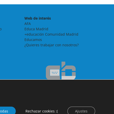
Web de interés
AFA
o
Educa Madrid
+educación Comunidad Madrid
Educamos
¿Quieres trabajar con nosotros?
todas
Rechazar cookies :(
Ajustes