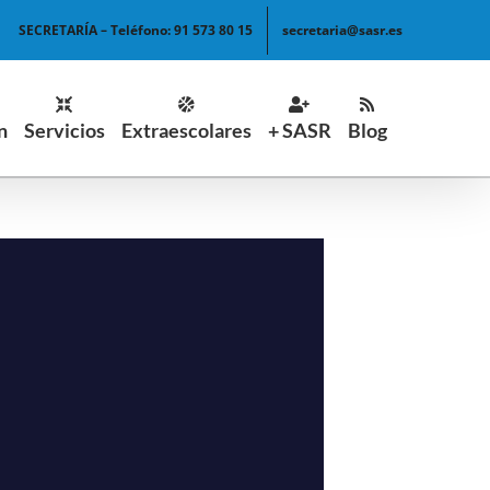
SECRETARÍA – Teléfono: 91 573 80 15
secretaria@sasr.es
n
Servicios
Extraescolares
+ SASR
Blog