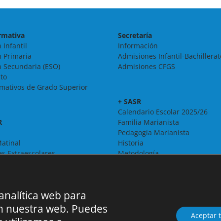
rmativa
Secretaría
 Infantil
Información
 Primaria
Admisiones Infantil-Bachillerat
 Secundaria (ESO)
Admisiones CFGS
ato
rmativos de Grado Superior
+ SASR
Calendario Escolar 2025/26
R
Familia Marianista
Pedagogía Marianista
atinal
Historia
es Extraescolares
Metodología
Organigrama
Pastoral
Proyecto Educativo
 analítica web para
Solidaridad
Espacio Literario
en nuestra web. Puedes
Aceptar 
Erasmus+