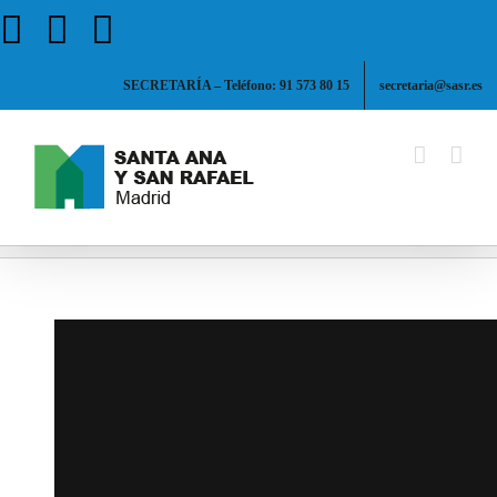
Saltar
Facebook
X
Instagram
al
contenido
SECRETARÍA – Teléfono: 91 573 80 15
secretaria@sasr.es