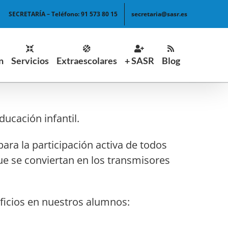
SECRETARÍA – Teléfono: 91 573 80 15
secretaria@sasr.es
n
Servicios
Extraescolares
+ SASR
Blog
ucación infantil.
ra la participación activa de todos
e se conviertan en los transmisores
cios en nuestros alumnos: