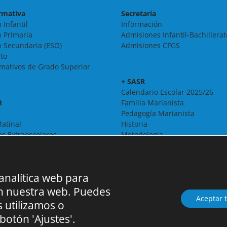
rmativa
Secretaría
 Infantil
Información
 Primaria
Admisiones Infantil-Bachillerat
 Secundaria (ESO)
Admisiones CFGS
ato
rmativos de Grado Superior
+ SASR
Calendario Escolar 2025/26
R
Familia Marianista
Pedagogía Marianista
atinal
Historia
es Extraescolares
Metodología
Organigrama
Pastoral
Proyecto Educativo
 analítica web para
Solidaridad
Espacio Literario
en nuestra web. Puedes
Erasmus+
Aceptar 
 utilizamos o
Visita virtual
botón 'Ajustes'.