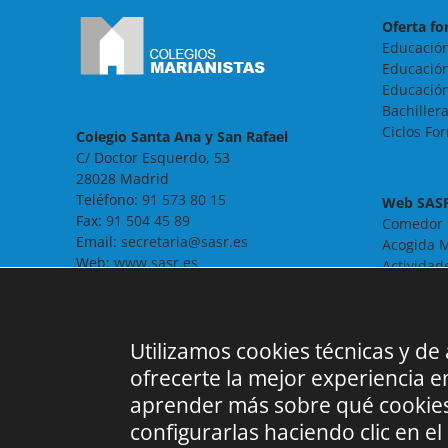
Oferta fo
Educación
Educación
Educación
Bachiller
Ciclos Fo
Colegio Santa Ana y San Rafael
C/ Doctor Esquerdo, 53
28028 Madrid
Teléfono:
91 573 80 15
Web SAS
Fax:
91 504 45 89
Comedor
Email:
secretaria@sasr.es
Acogida M
Web:
www.sasr.es
Actividad
Noticias
Contacto
FAQ
Utilizamos cookies técnicas y de
ofrecerte la mejor experiencia 
aprender más sobre qué cookies
configurarlas haciendo clic en el 