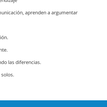
endizaje
omunicación, aprenden a argumentar
ión.
nte.
do las diferencias.
 solos.