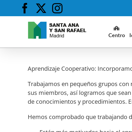
Saltar
Facebook
X
Instagram
al
contenido
Centro
I
Aprendizaje Cooperativo: Incorporamos
Trabajamos en pequeños grupos con ro
sus miembros, así logramos que sean 
de conocimientos y procedimientos. E
Hemos comprobado que trabajando de