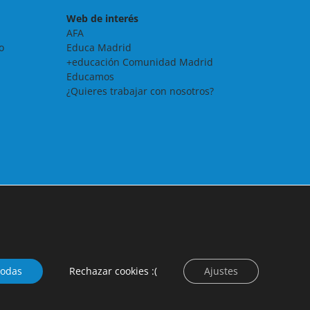
Web de interés
AFA
o
Educa Madrid
+educación Comunidad Madrid
Educamos
¿Quieres trabajar con nosotros?
todas
Rechazar cookies :(
Ajustes