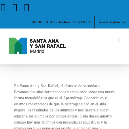
Saltar
Facebook
X
Instagram
al
contenido
SECRETARÍA – Teléfono: 91 573 80 15
secretaria@sasr.es
En Santa Ana y San Rafael, el claustro de secundaria
llevamos dos años formándonos y trabajando sobre una nueva
forma metodológica que es el Aprendizaje Cooperativo y
estamos convencidos de que la heterogeneidad en el aula
mejora los resultados de los alumnos y nos llevará a poder
educar a los alumnos por competencias. Cada día en nuestro
colegio hay más alumnos con necesidades educativas y la
interacción y la cooperación ayudan a aprender más y