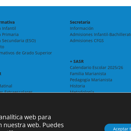
rmativa
Secretaría
 Infantil
Información
 Primaria
Admisiones Infantil-Bachillerat
 Secundaria (ESO)
Admisiones CFGS
ato
rmativos de Grado Superior
+ SASR
Calendario Escolar 2025/26
R
Familia Marianista
Pedagogía Marianista
atinal
Historia
es Extraescolares
Metodología
Organigrama
Pastoral
Proyecto Educativo
 analítica web para
Solidaridad
Espacio Literario
en nuestra web. Puedes
Erasmus+
Aceptar 