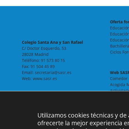
Oferta fo
Educación
Educación
Educación
Colegio Santa Ana y San Rafael
Bachiller
C/ Doctor Esquerdo, 53
Ciclos Fo
28028 Madrid
Teléfono:
91 573 80 15
Fax:
91 504 45 89
Email:
secretaria@sasr.es
Web SAS
Web:
www.sasr.es
Comedor
Acogida M
Actividad
Noticias
Contacto
FAQ
Utilizamos cookies técnicas y de
ofrecerte la mejor experiencia 