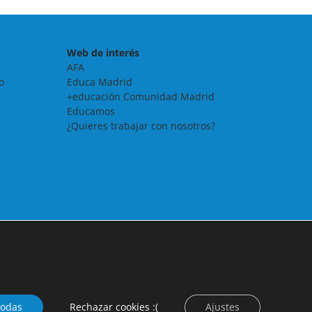
Web de interés
AFA
o
Educa Madrid
+educación Comunidad Madrid
Educamos
¿Quieres trabajar con nosotros?
todas
Rechazar cookies :(
Ajustes