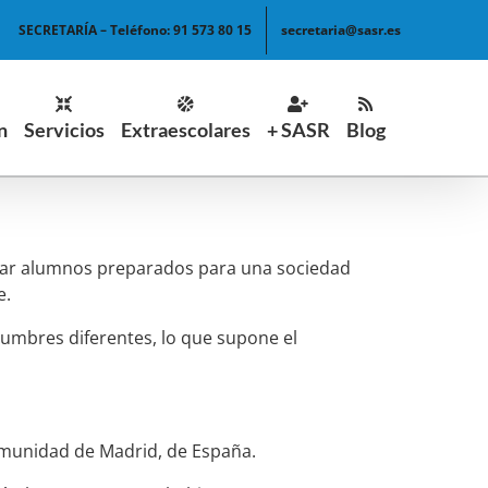
SECRETARÍA – Teléfono: 91 573 80 15
secretaria@sasr.es
n
Servicios
Extraescolares
+ SASR
Blog
rmar alumnos preparados para una sociedad
e.
tumbres diferentes, lo que supone el
a Comunidad de Madrid, de España.