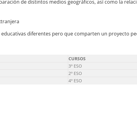
paración de distintos medios geográficos, así como la rela
xtranjera
s educativas diferentes pero que comparten un proyecto 
CURSOS
3º ESO
2º ESO
4º ESO