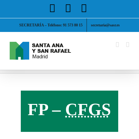
Saltar
Facebook
X
Instagram
al
contenido
SECRETARÍA – Teléfono: 91 573 80 15
secretaria@sasr.es
FP –
CFGS