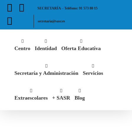
Saltar
Facebook
X
SECRETARÍA – Teléfono: 91 573 80 15
al
contenido
Instagram
secretaria@sasr.es
Centro
Identidad
Oferta Educativa
Secretaría y Administración
Servicios
Extraescolares
+ SASR
Blog