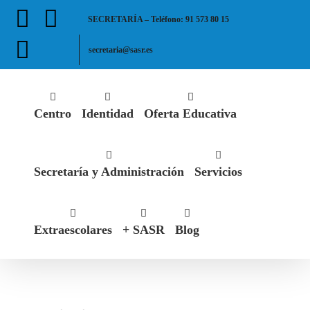
Saltar
Facebook
X
SECRETARÍA – Teléfono: 91 573 80 15
al
contenido
Instagram
secretaria@sasr.es
Centro
Identidad
Oferta Educativa
Secretaría y Administración
Servicios
Extraescolares
+ SASR
Blog