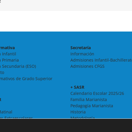
!
rmativa
Secretaría
 Infantil
Información
 Primaria
Admisiones Infantil-Bachillerat
 Secundaria (ESO)
Admisiones CFGS
ato
rmativos de Grado Superior
+ SASR
Calendario Escolar 2025/26
R
Familia Marianista
Pedagogía Marianista
atinal
Historia
es Extraescolares
Metodología
Organigrama
Pastoral