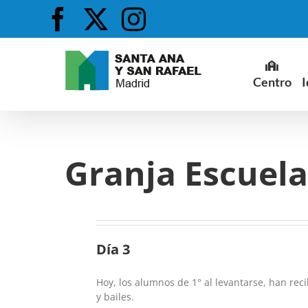
Saltar
Facebook
X
Instagram
al
contenido
Centro
I
Granja Escuela
Día 3
Hoy, los alumnos de 1° al levantarse, han rec
y bailes.