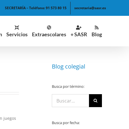
SECRETARÍA – Teléfono: 91 573 80 15
secretaria@sasr.es
n
Servicios
Extraescolares
+ SASR
Blog
Blog colegial
Busca por término:
Buscar:
on juegos
Busca por fecha: