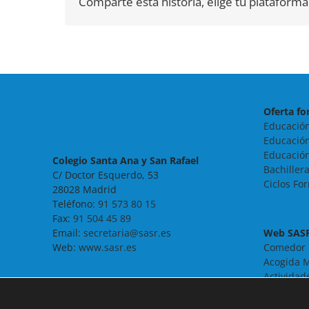
Comparte esta historia, elige tu plataforma
Oferta fo
Educación
Educación
Educación
Colegio Santa Ana y San Rafael
Bachiller
C/ Doctor Esquerdo, 53
Ciclos Fo
28028 Madrid
Teléfono:
91 573 80 15
Fax:
91 504 45 89
Email:
secretaria@sasr.es
Web SAS
Web:
www.sasr.es
Comedor
Acogida M
Actividad
Noticias
Contacto