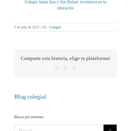
Colegio Santa Ana y San Rafael, excelencia en la
educación
3 de julio de 2023
|
01.- Colegial
Comparte esta historia, elige tu plataforma!
Facebook
X
Correo
electrónico
Blog colegial
Busca por término:
Buscar: