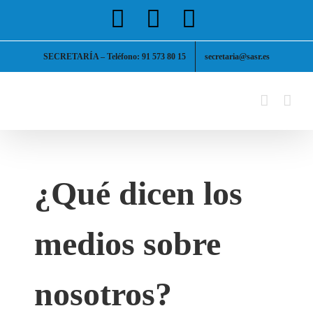
Saltar
Facebook
X
Instagram
al
contenido
SECRETARÍA – Teléfono: 91 573 80 15
secretaria@sasr.es
¿Qué dicen los
medios sobre
nosotros?