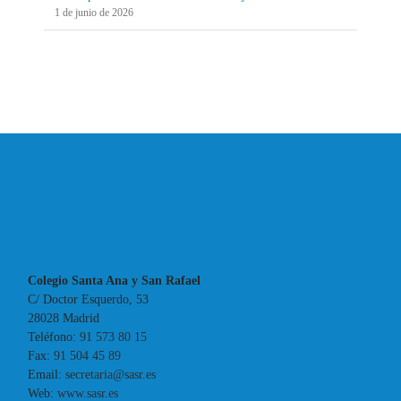
1 de junio de 2026
Colegio Santa Ana y San Rafael
C/ Doctor Esquerdo, 53
28028 Madrid
Teléfono:
91 573 80 15
Fax:
91 504 45 89
Email:
secretaria@sasr.es
Web:
www.sasr.es