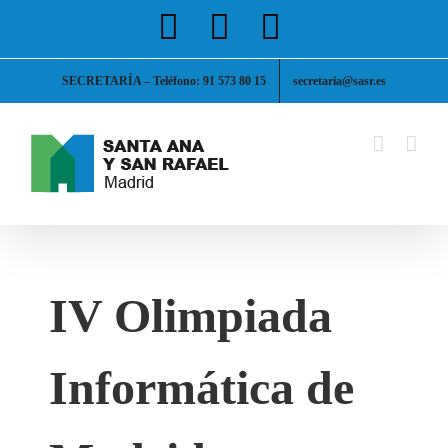
Saltar
Facebook
X
Instagram
al
contenido
SECRETARÍA – Teléfono: 91 573 80 15
secretaria@sasr.es
IV Olimpiada
Informática de