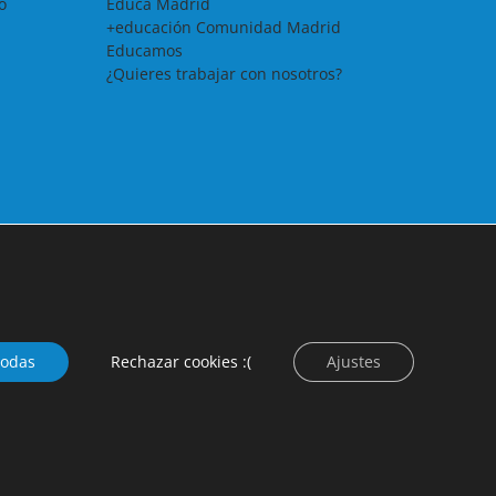
o
Educa Madrid
+educación Comunidad Madrid
Educamos
¿Quieres trabajar con nosotros?
todas
Rechazar cookies :(
Ajustes
Facebook
X
Instagram