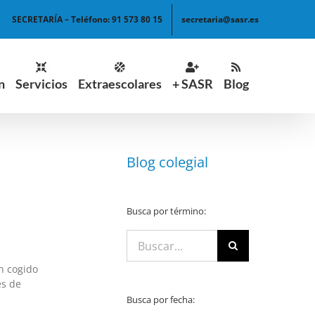
SECRETARÍA – Teléfono: 91 573 80 15
secretaria@sasr.es
n
Servicios
Extraescolares
+ SASR
Blog
Blog colegial
Busca por término:
Buscar:
n cogido
es de
Busca por fecha: