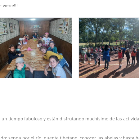
 viene!!!
o un tiempo fabuloso y están disfrutando muchísimo de las activid
do: senda por el río, puente tibetano, conocer las abejas y hasta 