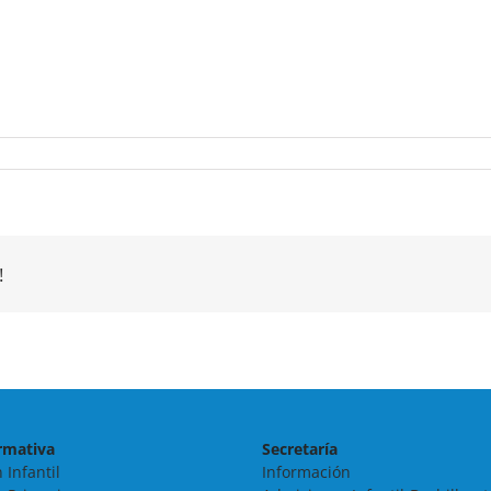
!
rmativa
Secretaría
 Infantil
Información