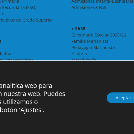
 Primaria
Admisiones Infantil-Bachillerat
 Secundaria (ESO)
Admisiones CFGS
ato
rmativos de Grado Superior
+ SASR
Calendario Escolar 2025/26
R
Familia Marianista
Pedagogía Marianista
atinal
Historia
es Extraescolares
Metodología
Organigrama
Pastoral
Proyecto Educativo
 analítica web para
Solidaridad
Espacio Literario
en nuestra web. Puedes
Aceptar 
Erasmus+
 utilizamos o
Visita virtual
botón 'Ajustes'.
digo Centro 28006378