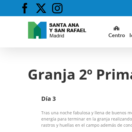
Saltar
Facebook
X
Instagram
al
contenido
Centro
I
Granja 2º Prima
Día 3
Tras una noche fabulosa y llena de buenos 
energía para terminar en la granja realizando 
rastros y huellas en el campo además de cono