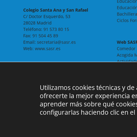
Educación
Educación
Colegio Santa Ana y San Rafael
Bachiller
C/ Doctor Esquerdo, 53
Ciclos Fo
28028 Madrid
Teléfono:
91 573 80 15
Fax:
91 504 45 89
Email:
secretaria@sasr.es
Web SAS
Web:
www.sasr.es
Comedor
Acogida M
Actividad
Noticias
Contacto
FAQ
Utilizamos cookies técnicas y de
ofrecerte la mejor experiencia 
aprender más sobre qué cookies
configurarlas haciendo clic en el 
©
2026 SASR |
Aviso Legal
|
Política Privacidad
|
Info Cookies
| Có