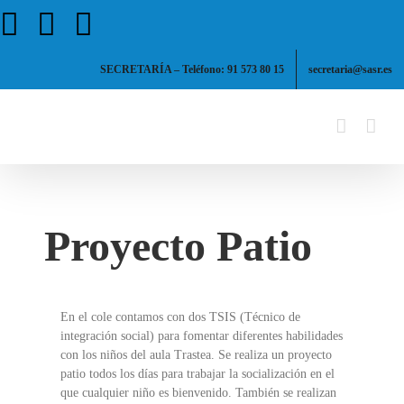
Saltar
Facebook
X
Instagram
al
contenido
SECRETARÍA – Teléfono: 91 573 80 15
secretaria@sasr.es
Proyecto Patio
En el cole contamos con dos TSIS (Técnico de
integración social) para fomentar diferentes habilidades
con los niños del aula Trastea. Se realiza un proyecto
patio todos los días para trabajar la socialización en el
que cualquier niño es bienvenido. También se realizan