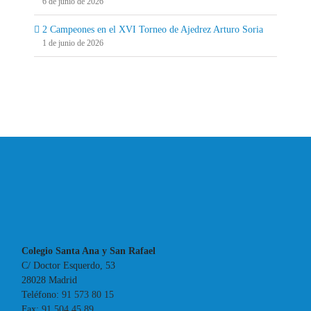
6 de junio de 2026
2 Campeones en el XVI Torneo de Ajedrez Arturo Soria
1 de junio de 2026
Colegio Santa Ana y San Rafael
C/ Doctor Esquerdo, 53
28028 Madrid
Teléfono:
91 573 80 15
Fax:
91 504 45 89